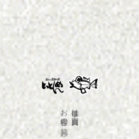
お
は
の
が
よ