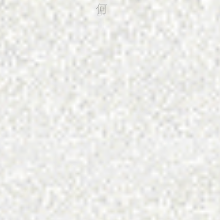
り
の
び