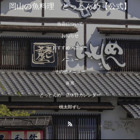
岡山の魚料理 とっとんめ【公式】
当店について
お知らせ
おすすめメニュー
メニュー
その他メニュー
座席
とっとんめ 店休日カレンダー
桃太郎ずし