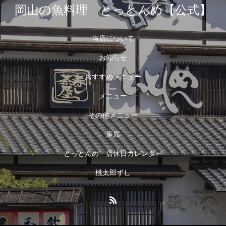
岡山の魚料理 とっとんめ【公式】
当店について
お知らせ
おすすめメニュー
メニュー
その他メニュー
座席
とっとんめ 店休日カレンダー
桃太郎ずし