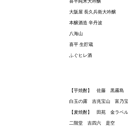
喜平純米大吟醸
大阪屋 長久兵衛大吟醸
本醸酒造 辛丹波
八海山
喜平 生貯蔵
ふぐヒレ酒
【芋焼酎】 佐藤 黒霧島
白玉の露 吉兆宝山 富乃
【麦焼酎】 田苑 金ラベ
二階堂 吉四六 是空