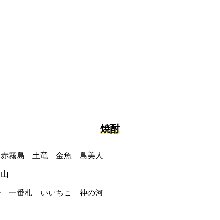
焼酎
 赤霧島 土竜 金魚 島美人
宝山
ル 一番札 いいちこ 神の河